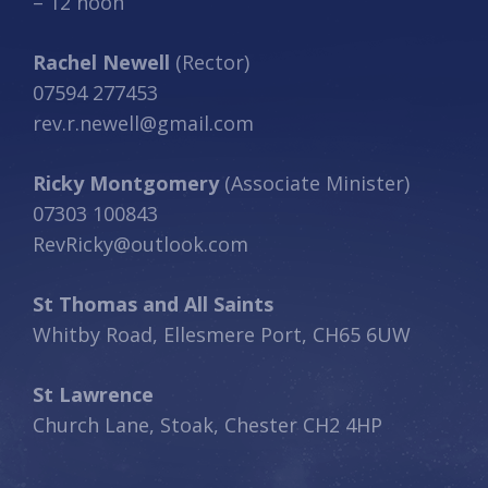
– 12 noon
Rachel Newell
(Rector)
07594 277453
rev.r.newell@gmail.com
Ricky Montgomery
(Associate Minister)
07303 100843
RevRicky@outlook.com
St Thomas and All Saints
Whitby Road, Ellesmere Port, CH65 6UW
St Lawrence
Church Lane, Stoak, Chester CH2 4HP