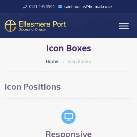
0151 245 3599
saintthomas@hotmail.co.uk
Icon Boxes
Home
Icon Boxes
Icon Positions
Responsive